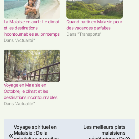
La Malaisie en avril : Le climat
Quand partir en Malaisie pour
et les destinations
des vacances parfaites
incontournables au printemps
Dans "Transports"
Dans "Actualité"
Voyage en Malaisie en
Octobre, le climat et les
destinations incontournables
Dans "Actualité"
Navigation
Voyage spirituel en
Les meilleurs plats
Malaisie : De la
malaisiens
méditation aux sites
végétariens : De