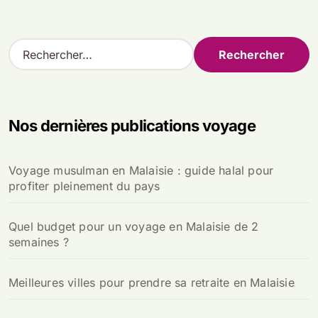
R
e
c
h
e
Nos dernières publications voyage
r
c
h
Voyage musulman en Malaisie : guide halal pour
e
profiter pleinement du pays
r
:
Quel budget pour un voyage en Malaisie de 2
semaines ?
Meilleures villes pour prendre sa retraite en Malaisie