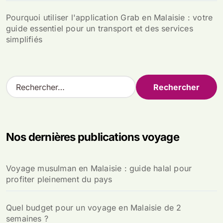
Pourquoi utiliser l'application Grab en Malaisie : votre
guide essentiel pour un transport et des services
simplifiés
R
e
c
h
e
Nos dernières publications voyage
r
c
h
Voyage musulman en Malaisie : guide halal pour
e
profiter pleinement du pays
r
:
Quel budget pour un voyage en Malaisie de 2
semaines ?