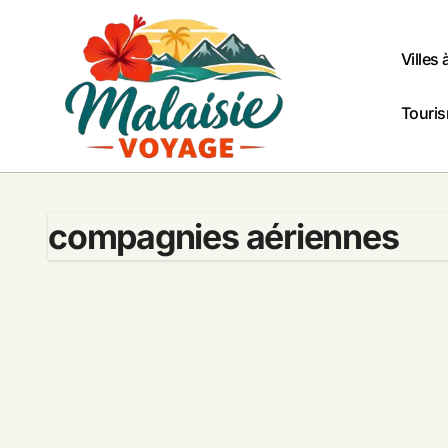
Passer
au
contenu
Villes 
Touris
compagnies aériennes