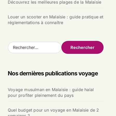
Découvrez les meilleures plages de la Malaisie
Louer un scooter en Malaisie : guide pratique et
réglementations à connaître
R
e
c
h
e
Nos dernières publications voyage
r
c
h
Voyage musulman en Malaisie : guide halal
e
pour profiter pleinement du pays
r
:
Quel budget pour un voyage en Malaisie de 2
semaines ?