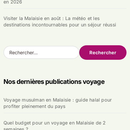
en 2026
Visiter la Malaisie en août : La météo et les
destinations incontournables pour un séjour réussi
R
e
c
h
e
Nos dernières publications voyage
r
c
h
Voyage musulman en Malaisie : guide halal pour
e
profiter pleinement du pays
r
:
Quel budget pour un voyage en Malaisie de 2
semaines ?