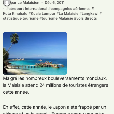
par Le Malaisien
Déc 6, 2011
#
aéroport international
#
compagnies aériennes
#
Kota Kinabalu
#
Kuala Lumpur
#
La Malaisie
#
Langkawi
#
statistique tourisme
#
tourisme Malaisie
#
vols directs
Malgré les nombreux bouleversements mondiaux,
la Malaisie attend 24 millions de touristes étrangers
cette année.
En effet, cette année, le Japon a été frappé par un
séisme et un tsunami, l’Europe a connu une crise