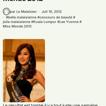
par Le Malaisien
Juil 19, 2012
#
belle malaisienne
#
concours de beauté
#
jolie malaisienne
#
Kuala Lumpur
#
Lee Yvonne
#
Miss Monde 2012
Le résultat est tombé il y a tout juste une semaine,