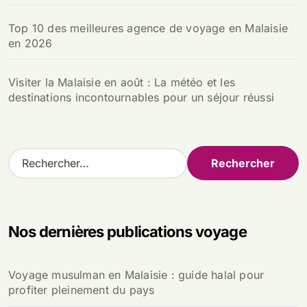
Top 10 des meilleures agence de voyage en Malaisie
en 2026
Visiter la Malaisie en août : La météo et les
destinations incontournables pour un séjour réussi
R
e
c
h
e
Nos dernières publications voyage
r
c
h
Voyage musulman en Malaisie : guide halal pour
e
profiter pleinement du pays
r