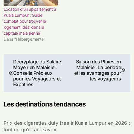
Location d’un appartement à
Kuala Lumpur : Guide
complet pour trouver le
logement idéal dans la
capitale malaisienne
Dans "Hébergements"
Navigation
Décryptage du Salaire
Saison des Pluies en
Moyen en Malaisie :
Malaisie : La période
de
Conseils Précieux
et les avantages pour
pour les Voyageurs et
les voyageurs
l’article
Expatriés
Les destinations tendances
Prix des cigarettes duty free à Kuala Lumpur en 2026 :
tout ce qu’il faut savoir