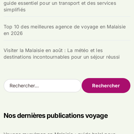
guide essentiel pour un transport et des services
simplifiés
Top 10 des meilleures agence de voyage en Malaisie
en 2026
Visiter la Malaisie en août : La météo et les
destinations incontournables pour un séjour réussi
R
e
c
h
e
Nos dernières publications voyage
r
c
h