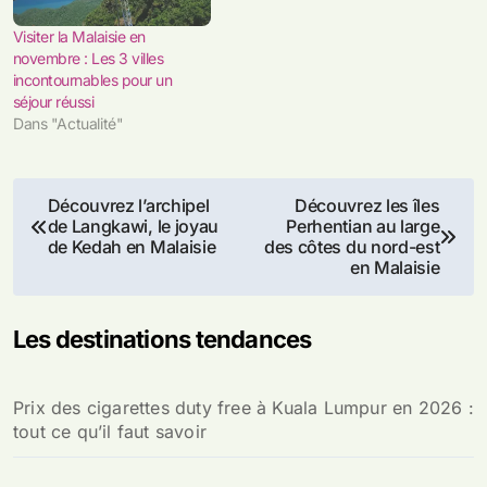
Visiter la Malaisie en
novembre : Les 3 villes
incontournables pour un
séjour réussi
Dans "Actualité"
Navigation
Découvrez l’archipel
Découvrez les îles
de Langkawi, le joyau
Perhentian au large
de
de Kedah en Malaisie
des côtes du nord-est
en Malaisie
l’article
Les destinations tendances
Prix des cigarettes duty free à Kuala Lumpur en 2026 :
tout ce qu’il faut savoir