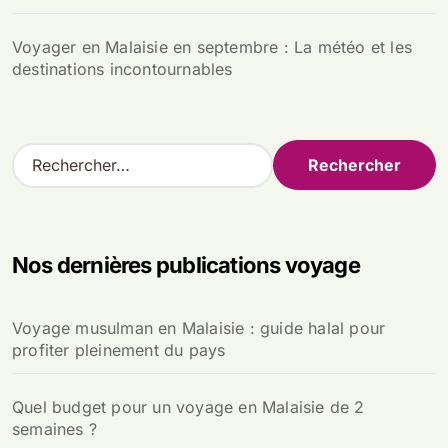
Voyager en Malaisie en septembre : La météo et les
destinations incontournables
R
e
c
h
e
Nos dernières publications voyage
r
c
h
Voyage musulman en Malaisie : guide halal pour
e
profiter pleinement du pays
r
:
Quel budget pour un voyage en Malaisie de 2
semaines ?