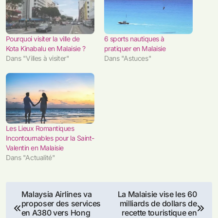
Pourquoi visiter la ville de
6 sports nautiques à
Kota Kinabalu en Malaisie ?
pratiquer en Malaisie
Dans "Villes à visiter"
Dans "Astuces"
Les Lieux Romantiques
Incontournables pour la Saint-
Valentin en Malaisie
Dans "Actualité"
Navigation
Malaysia Airlines va
La Malaisie vise les 60
proposer des services
milliards de dollars de
de
en A380 vers Hong
recette touristique en