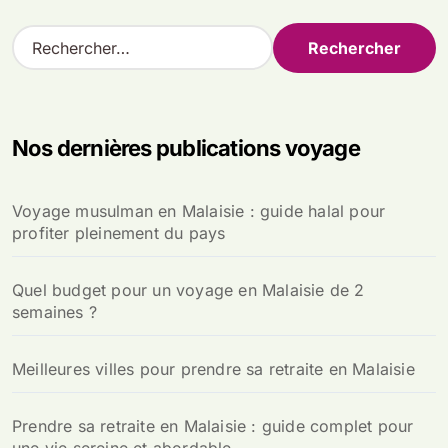
R
e
c
h
e
Nos dernières publications voyage
r
c
h
Voyage musulman en Malaisie : guide halal pour
e
profiter pleinement du pays
r
:
Quel budget pour un voyage en Malaisie de 2
semaines ?
Meilleures villes pour prendre sa retraite en Malaisie
Prendre sa retraite en Malaisie : guide complet pour
une vie sereine et abordable