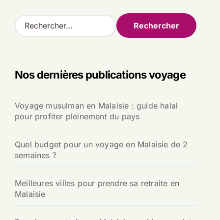
R
e
c
h
e
Nos dernières publications voyage
r
c
h
Voyage musulman en Malaisie : guide halal
e
pour profiter pleinement du pays
r
:
Quel budget pour un voyage en Malaisie de 2
semaines ?
Meilleures villes pour prendre sa retraite en
Malaisie