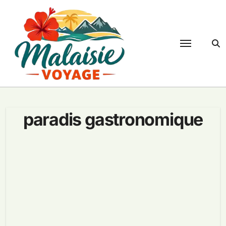
Passer
au
contenu
paradis gastronomique