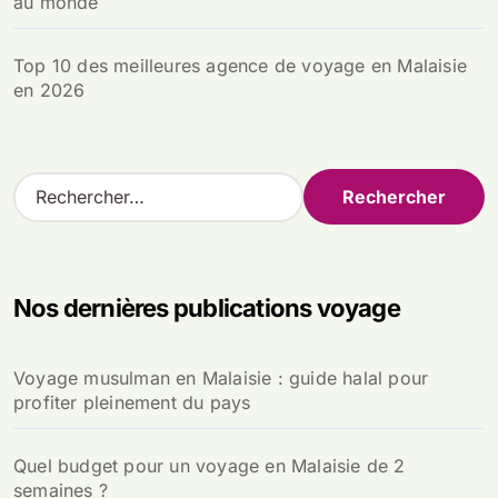
au monde
Top 10 des meilleures agence de voyage en Malaisie
en 2026
R
e
c
h
e
Nos dernières publications voyage
r
c
h
Voyage musulman en Malaisie : guide halal pour
e
profiter pleinement du pays
r
:
Quel budget pour un voyage en Malaisie de 2
semaines ?