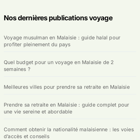
h
e
Nos dernières publications voyage
r
c
h
Voyage musulman en Malaisie : guide halal pour
e
profiter pleinement du pays
r
:
Quel budget pour un voyage en Malaisie de 2
semaines ?
Meilleures villes pour prendre sa retraite en Malaisie
Prendre sa retraite en Malaisie : guide complet pour
une vie sereine et abordable
Comment obtenir la nationalité malaisienne : les voies
d’accès et conseils