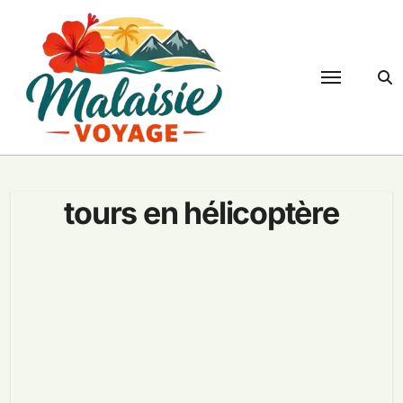
Passer
au
contenu
tours en hélicoptère