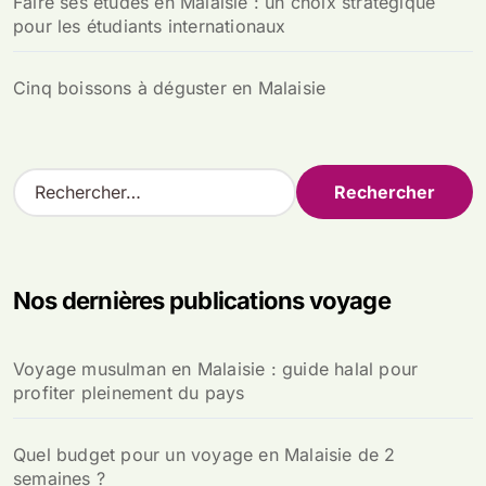
Faire ses études en Malaisie : un choix stratégique
pour les étudiants internationaux
Cinq boissons à déguster en Malaisie
R
e
c
h
e
Nos dernières publications voyage
r
c
h
Voyage musulman en Malaisie : guide halal pour
e
profiter pleinement du pays
r
:
Quel budget pour un voyage en Malaisie de 2
semaines ?