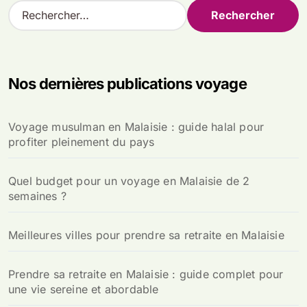
R
e
c
h
e
Nos dernières publications voyage
r
c
h
Voyage musulman en Malaisie : guide halal pour
e
profiter pleinement du pays
r
:
Quel budget pour un voyage en Malaisie de 2
semaines ?
Meilleures villes pour prendre sa retraite en Malaisie
Prendre sa retraite en Malaisie : guide complet pour
une vie sereine et abordable