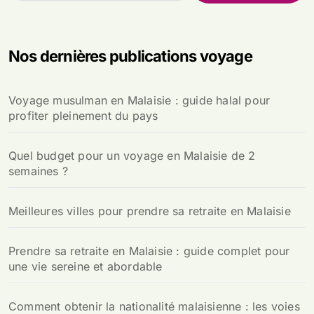
c
h
e
Nos dernières publications voyage
r
c
h
Voyage musulman en Malaisie : guide halal pour
e
profiter pleinement du pays
r
:
Quel budget pour un voyage en Malaisie de 2
semaines ?
Meilleures villes pour prendre sa retraite en Malaisie
Prendre sa retraite en Malaisie : guide complet pour
une vie sereine et abordable
Comment obtenir la nationalité malaisienne : les voies