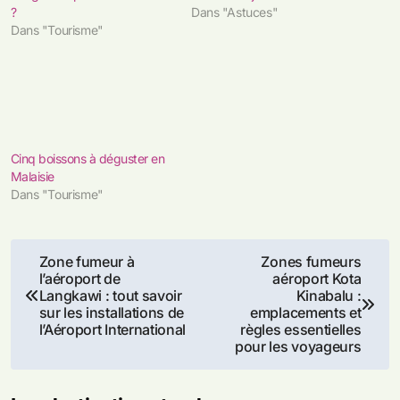
?
Dans "Astuces"
Dans "Tourisme"
Cinq boissons à déguster en
Malaisie
Dans "Tourisme"
Navigation
Zone fumeur à
Zones fumeurs
l’aéroport de
aéroport Kota
de
Langkawi : tout savoir
Kinabalu :
sur les installations de
emplacements et
l’article
l’Aéroport International
règles essentielles
pour les voyageurs