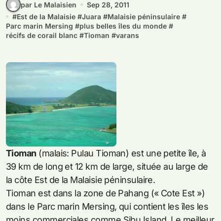
par Le Malaisien
Sep 28, 2011
#
Est de la Malaisie
#
Juara
#
Malaisie péninsulaire
#
Parc marin Mersing
#
plus belles îles du monde
#
récifs de corail blanc
#
Tioman
#
varans
Tioman
(malais: Pulau Tioman) est une petite île, à
39 km de long et 12 km de large, située au large de
la côte Est de la Malaisie péninsulaire.
Tioman est dans la zone de Pahang (« Cote Est »)
dans le Parc marin Mersing, qui contient les îles les
moins commerciales comme Sibu Island. Le meilleur