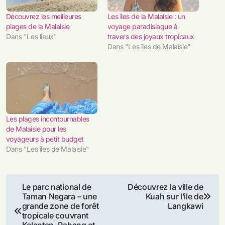
Découvrez les meilleures
Les îles de la Malaisie : un
plages de la Malaisie
voyage paradisiaque à
Dans "Les lieux"
travers des joyaux tropicaux
Dans "Les îles de Malaisie"
Les plages incontournables
de Malaisie pour les
voyageurs à petit budget
Dans "Les îles de Malaisie"
Navigation
Le parc national de
Découvrez la ville de
Taman Negara – une
Kuah sur l’ile de
de
grande zone de forêt
Langkawi
tropicale couvrant
Kelantan, Pahang et