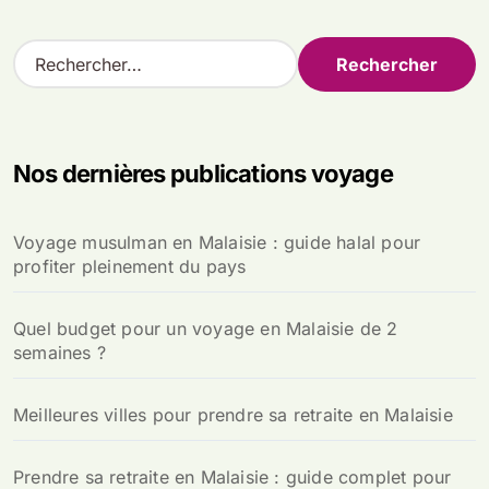
R
e
c
h
e
Nos dernières publications voyage
r
c
h
Voyage musulman en Malaisie : guide halal pour
e
profiter pleinement du pays
r
:
Quel budget pour un voyage en Malaisie de 2
semaines ?
Meilleures villes pour prendre sa retraite en Malaisie
Prendre sa retraite en Malaisie : guide complet pour