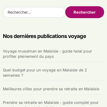
R
e
c
h
e
Nos dernières publications voyage
r
c
h
Voyage musulman en Malaisie : guide halal pour
e
profiter pleinement du pays
r
:
Quel budget pour un voyage en Malaisie de 2
semaines ?
Meilleures villes pour prendre sa retraite en Malaisie
Prendre sa retraite en Malaisie : guide complet pour