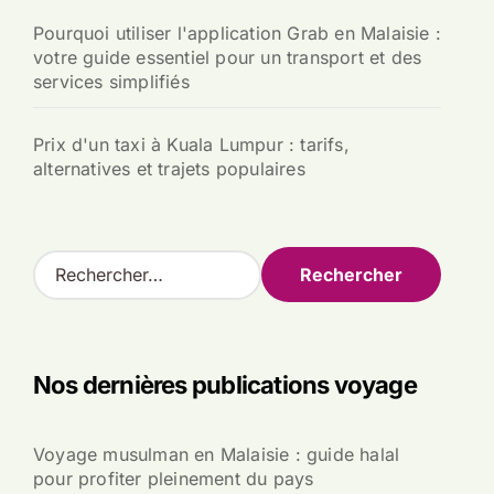
Pourquoi utiliser l'application Grab en Malaisie :
votre guide essentiel pour un transport et des
services simplifiés
Prix d'un taxi à Kuala Lumpur : tarifs,
alternatives et trajets populaires
R
e
c
h
e
Nos dernières publications voyage
r
c
h
Voyage musulman en Malaisie : guide halal
e
pour profiter pleinement du pays
r