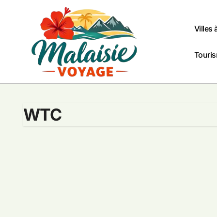
Passer
au
contenu
Villes 
Touris
WTC