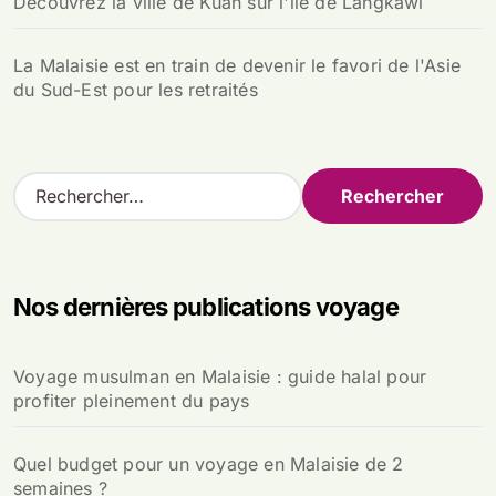
Découvrez la ville de Kuah sur l'ile de Langkawi
La Malaisie est en train de devenir le favori de l'Asie
du Sud-Est pour les retraités
R
e
c
h
e
Nos dernières publications voyage
r
c
h
Voyage musulman en Malaisie : guide halal pour
e
profiter pleinement du pays
r
:
Quel budget pour un voyage en Malaisie de 2
semaines ?