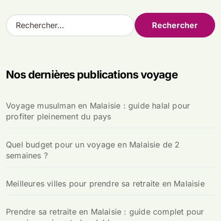
R
e
c
h
e
Nos dernières publications voyage
r
c
h
Voyage musulman en Malaisie : guide halal pour
e
profiter pleinement du pays
r
:
Quel budget pour un voyage en Malaisie de 2
semaines ?
Meilleures villes pour prendre sa retraite en Malaisie
Prendre sa retraite en Malaisie : guide complet pour