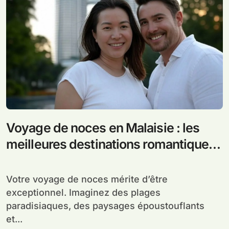
Voyage de noces en Malaisie : les
meilleures destinations romantiques
et conseils pratiques pour un séjour
inoubliable
Votre voyage de noces mérite d’être
exceptionnel. Imaginez des plages
paradisiaques, des paysages époustouflants
et...