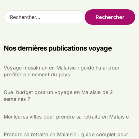
R
e
c
h
e
Nos dernières publications voyage
r
c
h
Voyage musulman en Malaisie : guide halal pour
e
profiter pleinement du pays
r
:
Quel budget pour un voyage en Malaisie de 2
semaines ?
Meilleures villes pour prendre sa retraite en Malaisie
Prendre sa retraite en Malaisie : guide complet pour