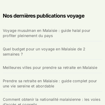
h
e
Nos dernières publications voyage
r
c
h
Voyage musulman en Malaisie : guide halal pour
e
profiter pleinement du pays
r
:
Quel budget pour un voyage en Malaisie de 2
semaines ?
Meilleures villes pour prendre sa retraite en Malaisie
Prendre sa retraite en Malaisie : guide complet pour
une vie sereine et abordable
Comment obtenir la nationalité malaisienne : les voies
d’accès et conseils